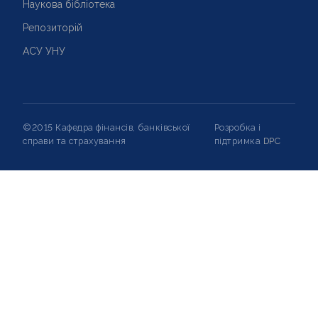
Наукова бібліотека
Репозиторій
АСУ УНУ
©2015 Кафедра фінансів, банківської
Розробка і
справи та страхування
підтримка
DPC