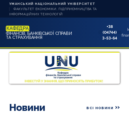
УМАНСЬКИЙ НАЦІОНАЛЬНИЙ УНІВЕРСИТЕТ
ФАКУЛЬТЕТ ЕКОНОМІКИ, ПІДПРИЄМНИЦТВА ТА
ІНФОРМАЦІЙНИХ ТЕХНОЛОГІЙ
+38
КАФЕДРА
(04744)
ФІНАНСІВ, БАНКІВСЬКОЇ СПРАВИ
fina
ТА СТРАХУВАННЯ
3-53-64
НОВИНИ
ПРО КАФЕДРУ
ЗДОБУВАЧУ ОСВІТИ
АБІТУРІЄНТУ
Новини
НАУКА ТА ІННОВАЦІЇ
ВСІ НОВИНИ
КОНТАКТИ