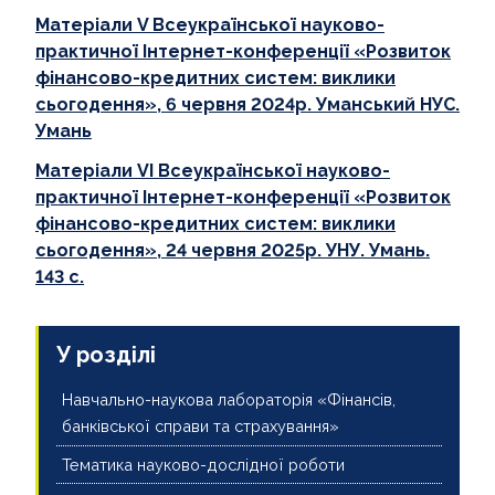
АКРЕДИТАЦІЯ
Матеріали V Всеукраїнської науково-
практичної Інтернет-конференції «Розвиток
фінансово-кредитних систем: виклики
сьогодення», 6 червня 2024р. Уманський НУС.
Умань
Матеріали VІ Всеукраїнської науково-
практичної Інтернет-конференції «Розвиток
фінансово-кредитних систем: виклики
сьогодення», 24 червня 2025р. УНУ. Умань.
143 с.
У розділі
Навчально-наукова лабораторія «Фінансів,
банківської справи та страхування»
Тематика науково-дослідної роботи