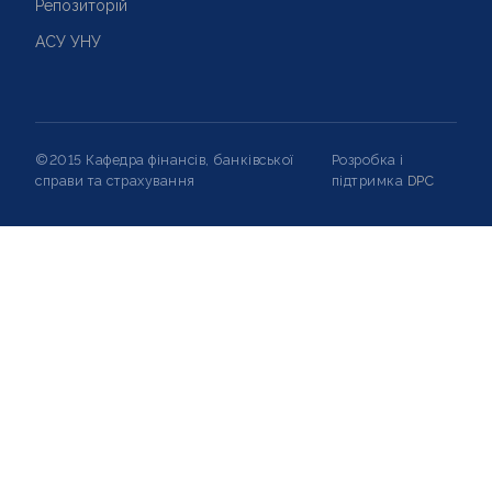
Репозиторій
АСУ УНУ
©2015 Кафедра фінансів, банківської
Розробка і
справи та страхування
підтримка
DPC