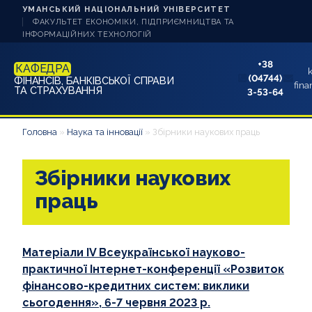
УМАНСЬКИЙ НАЦІОНАЛЬНИЙ УНІВЕРСИТЕТ
ФАКУЛЬТЕТ ЕКОНОМІКИ, ПІДПРИЄМНИЦТВА ТА
ІНФОРМАЦІЙНИХ ТЕХНОЛОГІЙ
+38
КАФЕДРА
(04744)
ФІНАНСІВ, БАНКІВСЬКОЇ СПРАВИ
fina
ТА СТРАХУВАННЯ
3-53-64
НОВИНИ
Головна
»
Наука та інновації
»
Збірники наукових праць
ПРО КАФЕДРУ
Збірники наукових
ЗДОБУВАЧУ ОСВІТИ
праць
АБІТУРІЄНТУ
Матеріали IV Всеукраїнської науково-
НАУКА ТА ІННОВАЦІЇ
практичної Інтернет-конференції «Розвиток
фінансово-кредитних систем: виклики
КОНТАКТИ
сьогодення», 6-7 червня 2023 р.