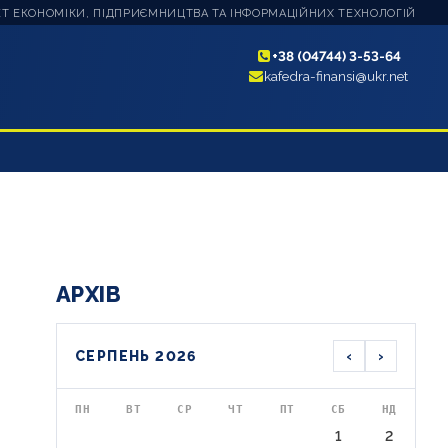
Т ЕКОНОМІКИ, ПІДПРИЄМНИЦТВА ТА ІНФОРМАЦІЙНИХ ТЕХНОЛОГІЙ
+38 (04744) 3-53-64
kafedra-finansi@ukr.net
АРХІВ
‹
›
СЕРПЕНЬ 2026
ПН
ВТ
СР
ЧТ
ПТ
СБ
НД
1
2