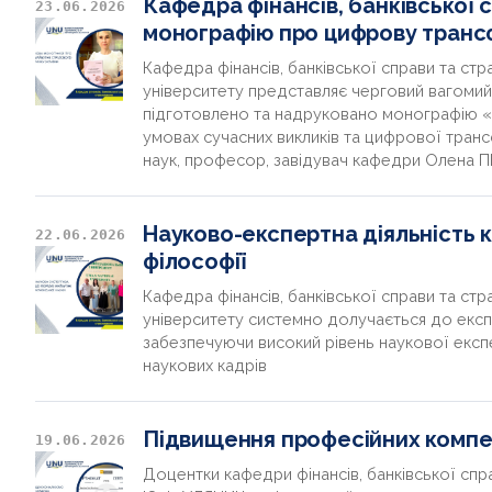
Кафедра фінансів, банківської 
23.06.2026
монографію про цифрову транс
Кафедра фінансів, банківської справи та ст
університету представляє черговий вагомий 
підготовлено та надруковано монографію «
умовах сучасних викликів та цифрової тран
наук, професор, завідувач кафедри Олена
Науково-експертна діяльність 
22.06.2026
філософії
Кафедра фінансів, банківської справи та ст
університету системно долучається до експе
забезпечуючи високий рівень наукової експе
наукових кадрів
Підвищення професійних компет
19.06.2026
Доцентки кафедри фінансів, банківської сп