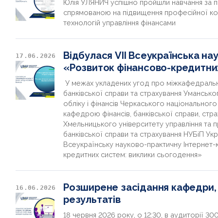
Юлія УЛЯНИЧ успішно пройшли навчання за п
спрямованою на підвищення професійної ко
технологій управління фінансами
Відбулася VIІ Всеукраїнська н
17.06.2026
«Розвиток фінансово-кредитни
У межах укладених угод про міжкафедральн
банківської справи та страхування Уманськ
обліку і фінансів Черкаського національног
кафедрою фінансів, банківської справи, стр
Хмельницького університету управління та 
банківської справи та страхування НУБіП Укр
Всеукраїнську науково-практичну Інтернет
кредитних систем: виклики сьогодення»
Розширене засідання кафедри, 
16.06.2026
результатів
18 червня 2026 року, о 12:30, в аудиторії 30