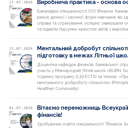
Виробнича практика - основа о
17.07.2026
Бакалаври спеціальності 072 Фінанси, банкі
ринок денної і заочної форм навчання, які з
справа та страхування, успішно завершили о
та підвели підсумки захистом звітів з вироб
Ментальний добробут спільнот
15.07.2026
підготовку в межах Літньої шк
Доцентка кафедри фінансів, банківської спр
участь у Міжнародній Літній школі «BURN: S
годинну програму (1,33 ECTS) за темою: «П
ментального добробуту спільноти» (Principle
Healthier Community)
Вітаємо переможниць Всеукраїн
01.07.2026
фінансів!
Здобувачки освіти спеціальності "Фінанси, б