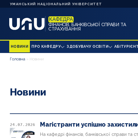
УМАНСЬКИЙ НАЦІОНАЛЬНИЙ УНІВЕРСИТЕТ
КАФЕДРА
ФІНАНСІВ, БАНКІВСЬКОЇ СПРАВИ ТА
СТРАХУВАННЯ
НОВИНИ
ПРО КАФЕДРУ
ЗДОБУВАЧУ ОСВІТИ
АБІТУРІЄН
Головна
»
Новини
Новини
Магістранти успішно захистили
24.07.2026
На кафедрі фінансів, банківської справи та