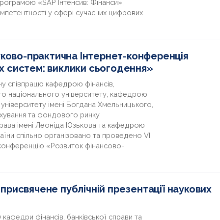
рограмою «SAP Інтенсив: Фінанси»,
мпетентності у сфері сучасних цифрових
ауково-практична Інтернет-конференція
х систем: виклики сьогодення»
у співпрацю кафедрою фінансів,
ого національного університету, кафедрою
о університету імені Богдана Хмельницького,
ахування та фондового ринку
права імені Леоніда Юзькова та кафедрою
аїни спільно організовано та проведено VIІ
-конференцію «Розвиток фінансово-
присвячене публічній презентації наукових
0 кафедри фінансів, банківської справи та