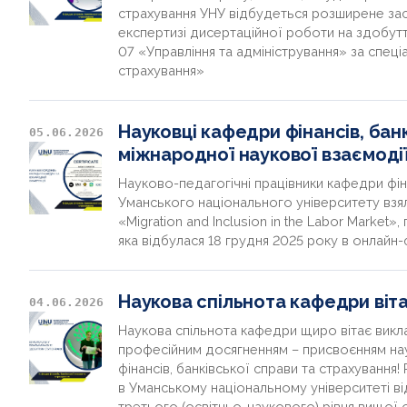
страхування УНУ відбудеться розширене за
експертизі дисертаційної роботи на здобутт
07 «Управління та адміністрування» за спеці
страхування»
Науковці кафедри фінансів, банк
05.06.2026
міжнародної наукової взаємоді
Науково-педагогічні працівники кафедри фіна
Уманського національного університету взя
«Migration and Inclusion in the Labor Market
яка відбулася 18 грудня 2025 року в онлайн
Наукова спільнота кафедри віта
04.06.2026
Наукова спільнота кафедри щиро вітає ви
професійним досягненням – присвоєнням на
фінансів, банківської справи та страхування
в Уманському національному університеті в
третього (освітньо-наукового) рівня вищої 