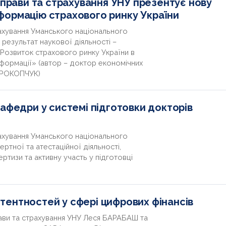
справи та страхування УНУ презентує нову
формацію страхового ринку України
рахування Уманського національного
результат наукової діяльності –
Розвиток страхового ринку України в
сформації» (автор – доктор економічних
 ПРОКОПЧУК)
кафедри у системі підготовки докторів
рахування Уманського національного
ртної та атестаційної діяльності,
ртизи та активну участь у підготовці
ентностей у сфері цифрових фінансів
рави та страхування УНУ Леся БАРАБАШ та