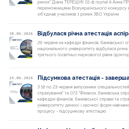
ринок" Діана ТЕРЕЩУК (11-ф група) й Анна П
переможницями Всеукраїнського конкурсу ес
об'єднав учасників з різних ЗВО України
Відбулася річна атестація аспір
30.06.2026
29 червня на кафедрі фінансів, банківської 
національного університету відбулася річна 
третього (освітньо-наукового) рівня (доктор
Підсумкова атестація - заверш
24.06.2026
З 18 по 23 червня випускники спеціальностей
страхування" та 072 "Фінанси, банківська сп
кафедри фінансів, банківської справи та ст
університету денної і заочної форм навчан
процесу - підсуцмкову атестацію