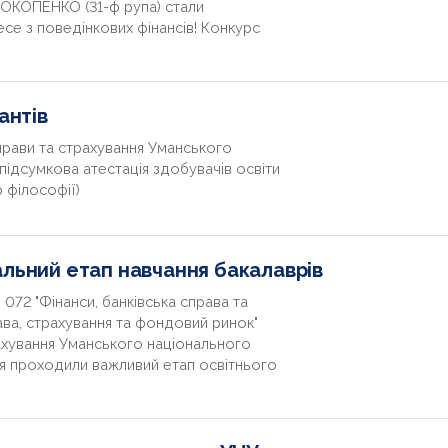
РОКОПЕНКО (31-ф рупа) стали
е з поведінкових фінансів! Конкурс
антів
справи та страхування Уманського
підсумкова атестація здобувачів освіти
 філософії)
альний етап навчання бакалаврів
 072 "Фінанси, банківська справа та
рава, страхування та фондовий ринок"
рахування Уманського національного
ня проходили важливий етап освітнього