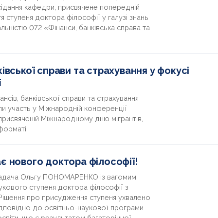
сідання кафедри, присвячене попередній
я ступеня доктора філософії у галузі знань
альністю 072 «Фінанси, банківська справа та
івської справи та страхування у фокусі
ї
нсів, банківської справи та страхування
ли участь у Міжнародній конференції
», присвяченій Міжнародному дню мігрантів,
-форматі
є нового доктора філософії!
кладача Ольгу ПОНОМАРЕНКО із вагомим
укового ступеня доктора філософії з
! Рішення про присудження ступеня ухвалено
ідповідно до освітньо-наукової програми
освіти, що є результатом багаторічної