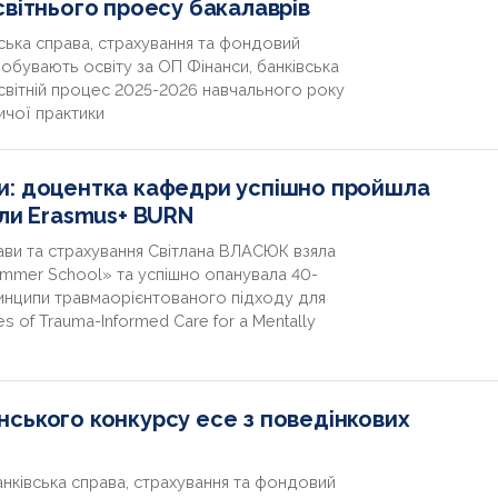
світнього проесу бакалаврів
вська справа, страхування та фондовий
добувають освіту за ОП Фінанси, банківська
світній процес 2025-2026 навчального року
ничої практики
и: доцентка кафедри успішно пройшла
оли Erasmus+ BURN
ави та страхування Світлана ВЛАСЮК взяла
ummer School» та успішно опанувала 40-
ринципи травмаорієнтованого підходу для
s of Trauma-Informed Care for a Mentally
ського конкурсу есе з поведінкових
анківська справа, страхування та фондовий