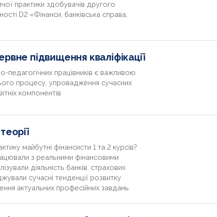
ничої практики здобувачів другого
ності D2 «Фінанси, банківська справа,
ервне підвищення кваліфікації
о-педагогічних працівників є важливою
нього процесу, упровадження сучасних
вітніх компонентів
теорії
ктику майбутні фінансисти 1 та 2 курсів?
рацювали з реальними фінансовими
лізували діяльність банків, страхових
джували сучасні тенденції розвитку
шення актуальних професійних завдань