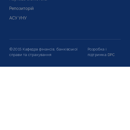
Репозиторій
АСУ УНУ
©2015 Кафедра фінансів, банківської
Розробка і
справи та страхування
підтримка
DPC