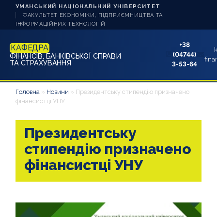
УМАНСЬКИЙ НАЦІОНАЛЬНИЙ УНІВЕРСИТЕТ
ФАКУЛЬТЕТ ЕКОНОМІКИ, ПІДПРИЄМНИЦТВА ТА
ІНФОРМАЦІЙНИХ ТЕХНОЛОГІЙ
+38
КАФЕДРА
(04744)
ФІНАНСІВ, БАНКІВСЬКОЇ СПРАВИ
fina
ТА СТРАХУВАННЯ
3-53-64
НОВИНИ
Головна
»
Новини
»
Президентську стипендію призначено
фінансистці УНУ
ПРО КАФЕДРУ
Президентську
ЗДОБУВАЧУ ОСВІТИ
стипендію призначено
АБІТУРІЄНТУ
фінансистці УНУ
НАУКА ТА ІННОВАЦІЇ
КОНТАКТИ