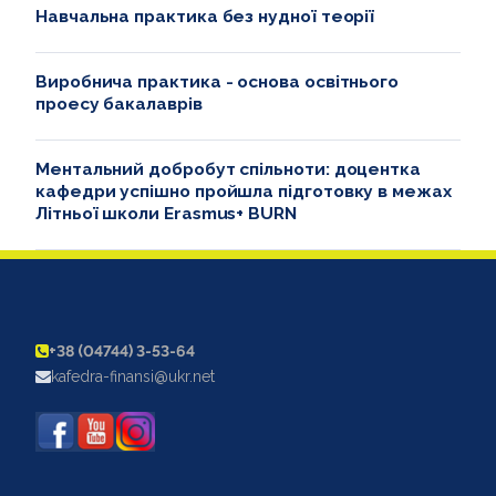
Навчальна практика без нудної теорії
Виробнича практика - основа освітнього
проесу бакалаврів
Ментальний добробут спільноти: доцентка
кафедри успішно пройшла підготовку в межах
Літньої школи Erasmus+ BURN
+38 (04744) 3-53-64
kafedra-finansi@ukr.net