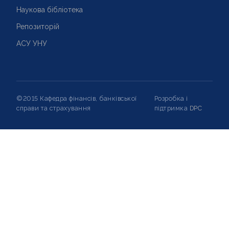
Наукова бібліотека
Репозиторій
АСУ УНУ
©2015 Кафедра фінансів, банківської
Розробка і
справи та страхування
підтримка
DPC