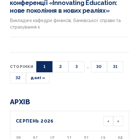
конференції «Innovating Education:
нове покоління в нових реаліях»
Викладачі кафедри фінансів, банківської справи та
страхування к
1
2
3
…
30
31
СТОРІНКИ
32
далі »
АРХІВ
‹
›
СЕРПЕНЬ 2026
ПН
ВТ
СР
ЧТ
ПТ
СБ
НД