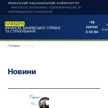
УМАНСЬКИЙ НАЦІОНАЛЬНИЙ УНІВЕРСИТЕТ
ФАКУЛЬТЕТ ЕКОНОМІКИ, ПІДПРИЄМНИЦТВА ТА
ІНФОРМАЦІЙНИХ ТЕХНОЛОГІЙ
+38
КАФЕДРА
(04744)
ФІНАНСІВ, БАНКІВСЬКОЇ СПРАВИ
fina
ТА СТРАХУВАННЯ
3-53-64
НОВИНИ
Головна
»
Новини
ПРО КАФЕДРУ
ЗДОБУВАЧУ ОСВІТИ
Новини
АБІТУРІЄНТУ
НАУКА ТА ІННОВАЦІЇ
КОНТАКТИ